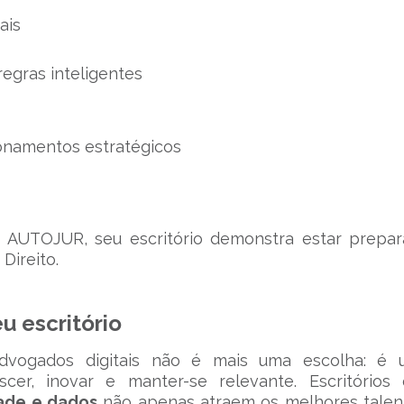
ais
regras inteligentes
ionamentos estratégicos
 AUTOJUR, seu escritório demonstra estar prepa
Direito.
u escritório
dvogados digitais não é mais uma escolha: é 
scer, inovar e manter-se relevante. Escritórios
dade e dados
não apenas atraem os melhores talen