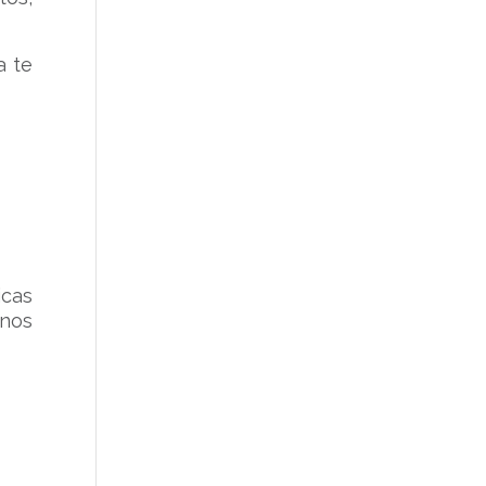
a te
icas
-nos