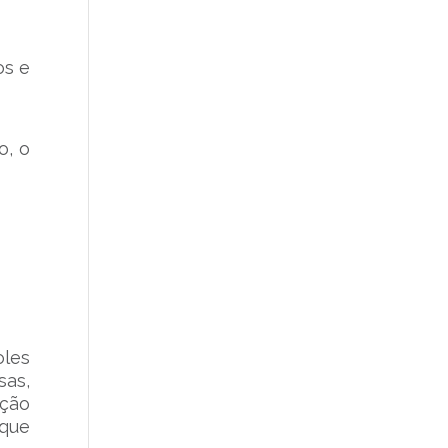
os e
o, o
oles
as,
ição
que