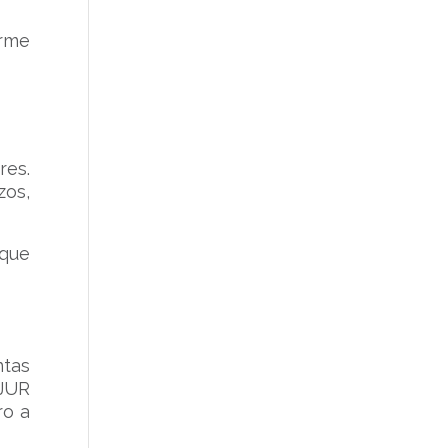
orme
res.
zos,
 que
ntas
OJUR
ro a