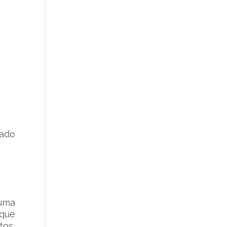
rado
uma
 que
tos,