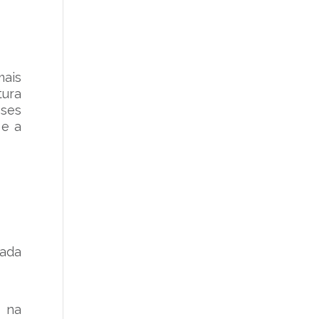
mais
tura
sses
 e a
eada
s na