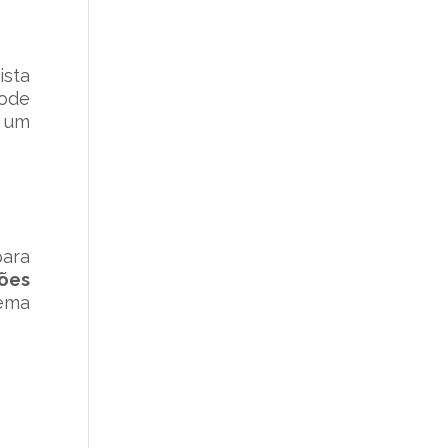
ista
pode
– um
para
ões
tema