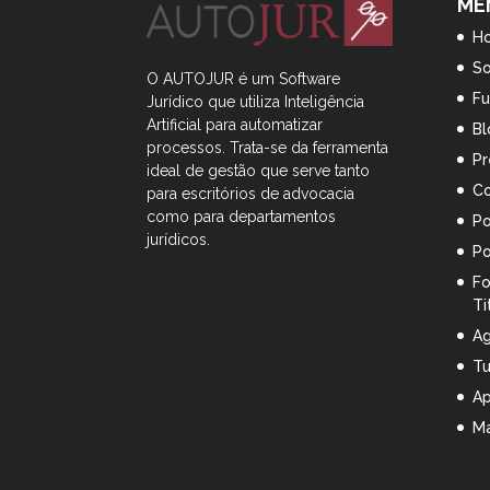
ME
H
S
O AUTOJUR é um Software
Fu
Jurídico que utiliza Inteligência
Artificial
para automatizar
Bl
processos. Trata-se da ferramenta
Pr
ideal de gestão que serve tanto
Co
para escritórios de advocacia
como para departamentos
Po
jurídicos.
Po
Fo
Ti
Ag
Tu
A
Ma