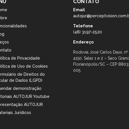
NU
CONTATO
ome
Email
autojur@perceptvision.com.
obre
ncionalidades
Telefone
(48) 3197-2520
og
eços
Endereço
ntato
Rodovia José Carlos Daux, nº
lítica de Privacidade
4150, Salas 1 e 2 – Saco Gran
Florianópolis/SC – CEP 8803
lítica de Uso de Cookies
005
rmulário de Direitos do
tular de Dados (LGPD)
endar demonstração
toriais AUTOJUR Youtube
presentação AUTOJUR
teriais Jurídicos