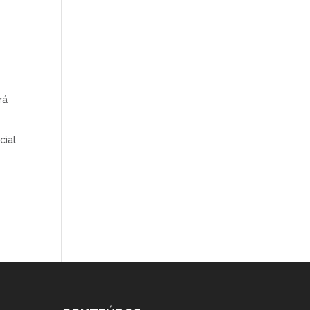
rá
cial