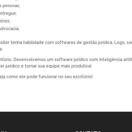
s pessoas;
entregue;
órios;
dvocacia.
ller tenha habilidade com softwares de gestão jurídica. Logo, se
a.
ório. Desenvolvemos um software jurídico com inteligência artifi
r jurídico e tornar sua equipe mais produtiva!
eja como ele pode funcionar no seu escritório!