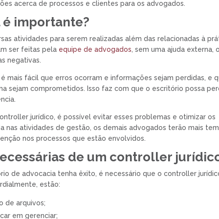
ões acerca de processos e clientes para os advogados.
l é importante?
sas atividades para serem realizadas além das relacionadas à prá
m ser feitas pela
equipe de advogados
, sem uma ajuda externa, 
s negativas.
 mais fácil que erros ocorram e informações sejam perdidas, e q
alha sejam comprometidos. Isso faz com que o escritório possa pe
ncia.
troller jurídico, é possível evitar esses problemas e otimizar os
da nas atividades de gestão, os demais advogados terão mais te
tenção nos processos que estão envolvidos.
cessárias de um controller jurídic
ório de advocacia tenha êxito, é necessário que o controller jurídic
rdialmente, estão:
o de arquivos;
ocar em gerenciar;