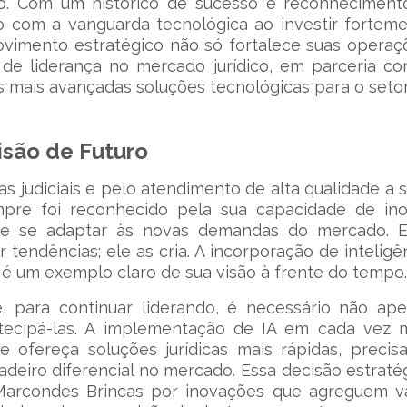
o. Com um histórico de sucesso e reconheciment
o com a vanguarda tecnológica ao investir fortem
e movimento estratégico não só fortalece suas operaç
 de liderança no mercado jurídico, em parceria c
 mais avançadas soluções tecnológicas para o setor
isão de Futuro
s judiciais e pelo atendimento de alta qualidade a 
mpre foi reconhecido pela sua capacidade de ino
a e se adaptar às novas demandas do mercado. 
 tendências; ele as cria. A incorporação de inteligê
s é um exemplo claro de sua visão à frente do tempo
 para continuar liderando, é necessário não ap
ecipá-las. A implementação de IA em cada vez 
e ofereça soluções jurídicas mais rápidas, precis
deiro diferencial no mercado. Essa decisão estraté
arcondes Brincas por inovações que agreguem v