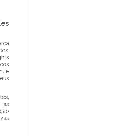
des
orça
dos.
ghts
icos
que
seus
tes,
e as
ição
ivas