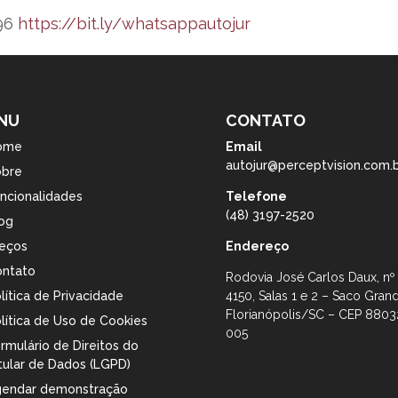
096
https://bit.ly/whatsappautojur
NU
CONTATO
ome
Email
autojur@perceptvision.com.
obre
ncionalidades
Telefone
(48) 3197-2520
og
eços
Endereço
ntato
Rodovia José Carlos Daux, nº
lítica de Privacidade
4150, Salas 1 e 2 – Saco Gran
Florianópolis/SC – CEP 8803
lítica de Uso de Cookies
005
rmulário de Direitos do
tular de Dados (LGPD)
endar demonstração