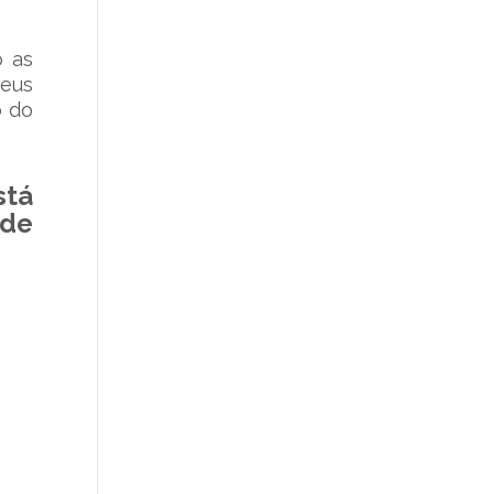
 as
seus
o do
stá
nde