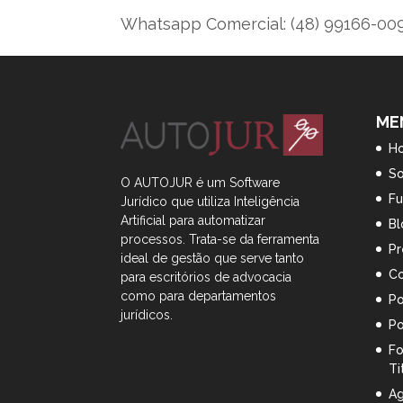
Whatsapp Comercial: (48) 99166-0
ME
H
S
O AUTOJUR é um Software
Fu
Jurídico que utiliza Inteligência
Artificial
para automatizar
Bl
processos. Trata-se da ferramenta
Pr
ideal de gestão que serve tanto
Co
para escritórios de advocacia
como para departamentos
Po
jurídicos.
Po
Fo
Ti
Ag