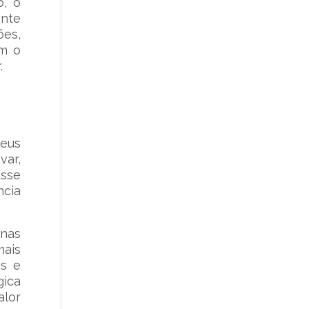
o, o
ente
ões,
om o
.
seus
var,
Esse
ncia
.
enas
mais
as e
gica
alor