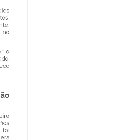
les
tos,
nte,
o no
er o
ado.
lece
são
eiro
fios
 foi
 era