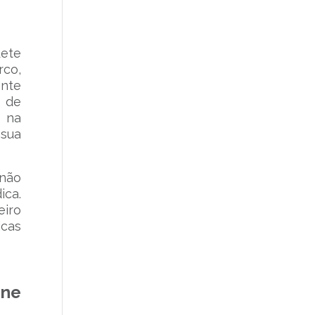
lete
rco,
ante
 de
 na
 sua
 não
ica.
iro
icas
ne