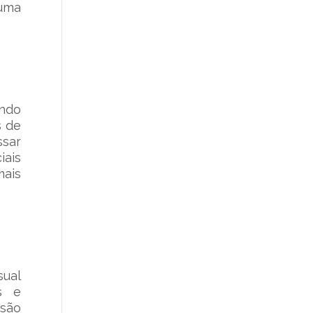
 uma
endo
s de
sar
iais
mais
ual
s e
são