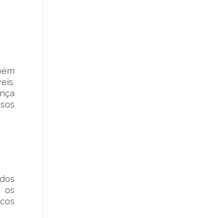
mbém
eis.
ança
ssos
 dos
, os
scos