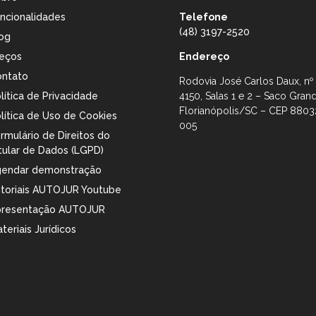
ncionalidades
Telefone
(48) 3197-2520
og
eços
Endereço
ntato
Rodovia José Carlos Daux, nº
lítica de Privacidade
4150, Salas 1 e 2 – Saco Gran
Florianópolis/SC – CEP 8803
lítica de Uso de Cookies
005
rmulário de Direitos do
tular de Dados (LGPD)
endar demonstração
toriais AUTOJUR Youtube
presentação AUTOJUR
teriais Jurídicos