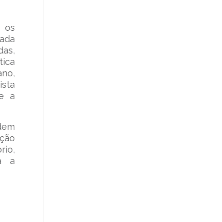
 os
cada
as,
tica
ano,
ista
 e a
odem
ação
rio,
a a