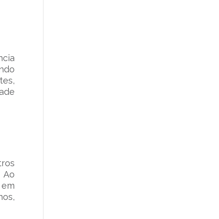
ncia
ando
tes,
dade
tros
. Ao
r em
nos,