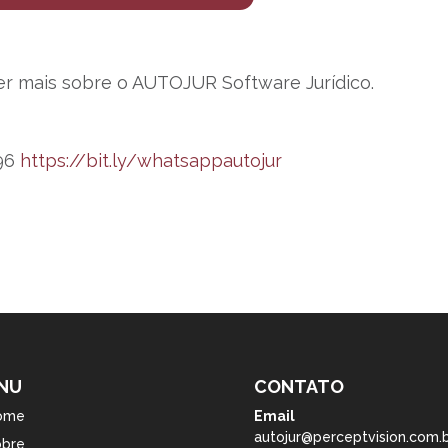
r mais sobre o AUTOJUR Software Jurídico.
096
https://bit.ly/whatsappautojur
NU
CONTATO
ome
Email
autojur@perceptvision.com.
obre