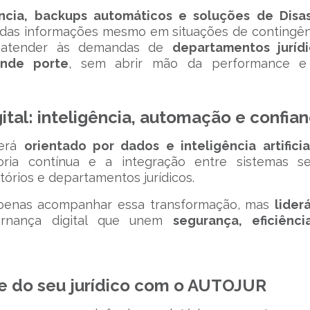
ncia, backups automáticos e soluções de Disas
e das informações mesmo em situações de contingên
ra atender às demandas de
departamentos juríd
ande porte
, sem abrir mão da performance e
ital: inteligência, automação e confia
será
orientado por dados e inteligência artificia
oria contínua e a integração entre sistemas s
itórios e departamentos jurídicos.
 apenas acompanhar essa transformação, mas
lider
ernança digital que unem
segurança, eficiênc
ce do seu jurídico com o AUTOJUR