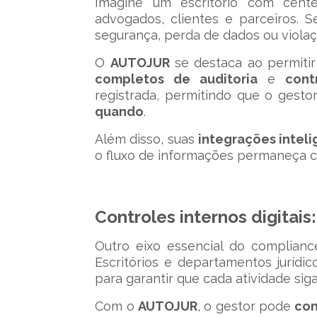
Imagine um escritório com cent
advogados, clientes e parceiros. S
segurança, perda de dados ou violaç
O
AUTOJUR
se destaca ao permiti
completos de auditoria
e
cont
registrada, permitindo que o gest
quando
.
Além disso, suas
integrações intel
o fluxo de informações permaneça c
Controles internos digitai
Outro eixo essencial do complianc
Escritórios e departamentos jurídi
para garantir que cada atividade sig
Com o
AUTOJUR
, o gestor pode
con