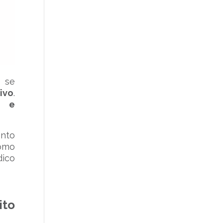
 se
ivo
.
a e
ento
como
dico
ito