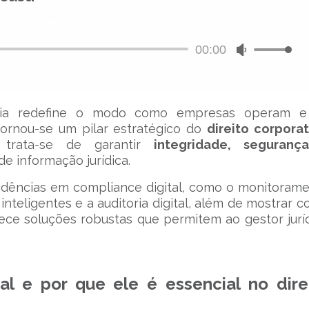
por
Nome do Artista
00:00
Tocador
Use
de
as
áudio
setas
para
cima
gia redefine o modo como empresas operam e
ou
ornou-se um pilar estratégico do
direito corporat
para
trata-se de garantir
integridade, seguranç
baixo
e informação jurídica.
para
tendências em compliance digital, como o monitoram
aumentar
inteligentes e a auditoria digital, além de mostrar 
ou
diminuir
ece soluções robustas que permitem ao gestor jurí
o
volume.
al e por que ele é essencial no dire