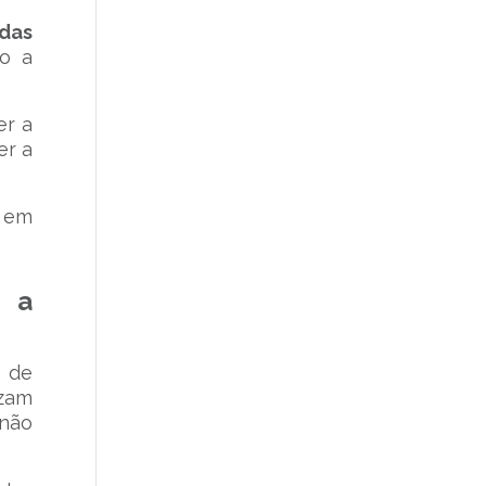
das
so a
er a
er a
e em
e a
 de
izam
 não