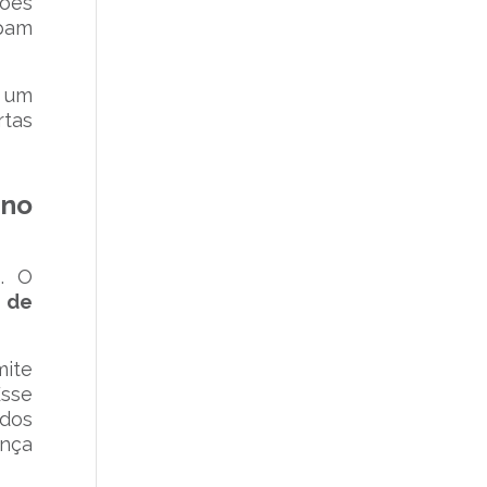
rões
pam
u um
rtas
 no
o
. O
 de
ite
Esse
ados
ança