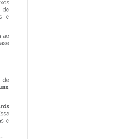
xos
o de
os e
a ao
base
z de
uas
,
rds
Essa
as e