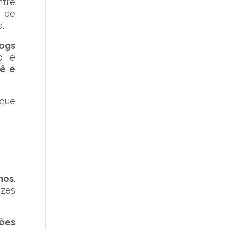
tre
s de
.
logs
o é
uê e
 que
nos
.
azes
ões